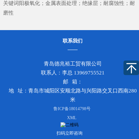
···
关键词阳极氧化；金属表面处理；绝缘层；耐腐蚀性；耐
磨性
联系我们
青岛德兆裕工贸有限公司
联系人：李总 13969755521
邮 箱：
地 址：青岛市城阳区安顺北路与兴阳路交叉口西南280
米
鲁ICP备18014798号
XML
扫码立即咨询