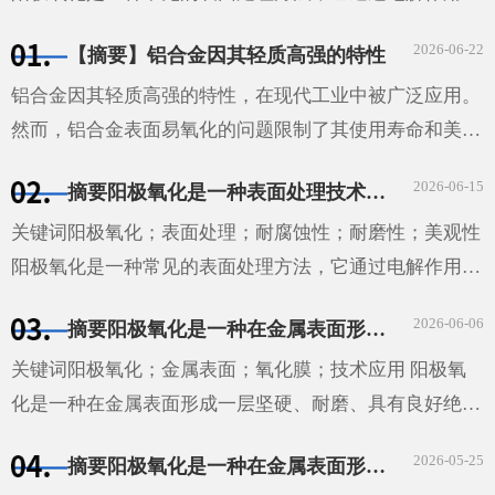
金属表面形成一层具有保护性的氧化膜。这种方法不仅能
2026-06-22
【摘要】铝合金因其轻质高强的特性
够提高材料···
铝合金因其轻质高强的特性，在现代工业中被广泛应用。
然而，铝合金表面易氧化的问题限制了其使用寿命和美观
性。本文探讨了铝合金氧化的机理、影响因素以及防止和
2026-06-15
摘要阳极氧化是一种表面处理技术，通过电解作用在金属表面形成一层具有保护性的氧化膜。这种技术广泛应用于汽车、航空、电子等领域，能够提高材料的耐腐蚀性和耐磨性，同时也能增加其美观性。
减缓氧化的方法。通过实验研究，我们发现温度、湿度和
···
关键词阳极氧化；表面处理；耐腐蚀性；耐磨性；美观性
阳极氧化是一种常见的表面处理方法，它通过电解作用在
金属表面形成一层具有保护性的氧化膜。这种方法不仅能
2026-06-06
摘要阳极氧化是一种在金属表面形成一层坚硬、耐磨、具有良好绝缘性能的氧化膜的技术。这种技术广泛应用于汽车、航空、电子等领域，为这些领域的发展提供了重要的技术支持。
够提高材料的耐腐蚀性和耐磨性，还能增加其美观性。
···
关键词阳极氧化；金属表面；氧化膜；技术应用 阳极氧
化是一种在金属表面形成一层坚硬、耐磨、具有良好绝缘
性能的氧化膜的技术。这种技术广泛应用于汽车、航空、
2026-05-25
摘要阳极氧化是一种在金属表面形成一层坚硬、耐磨和具有良好绝缘性的膜的工艺。它通过将金属或合金置于电解液中，并在其表面施加电压来实现。这种技术广泛应用于汽车、航空、电子和建筑等领域。
电子等领域，为这些领域的发展提供了重要的技术支持。