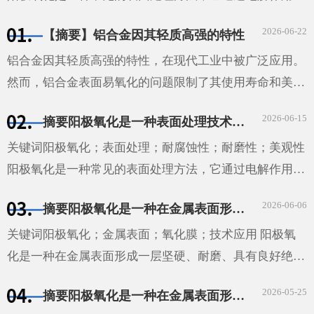
金属表面形成一层具有保护性的氧化膜。这种方法不仅能
2026-06-22
【摘要】铝合金因其轻质高强的特性
够提高材料···
铝合金因其轻质高强的特性，在现代工业中被广泛应用。
然而，铝合金表面易氧化的问题限制了其使用寿命和美观
性。本文探讨了铝合金氧化的机理、影响因素以及防止和
2026-06-15
摘要阳极氧化是一种表面处理技术，通过电解作用在金属表面形成一层具有保护性的氧化膜。这种技术广泛应用于汽车、航空、电子等领域，能够提高材料的耐腐蚀性和耐磨性，同时也能增加其美观性。
减缓氧化的方法。通过实验研究，我们发现温度、湿度和
···
关键词阳极氧化；表面处理；耐腐蚀性；耐磨性；美观性
阳极氧化是一种常见的表面处理方法，它通过电解作用在
金属表面形成一层具有保护性的氧化膜。这种方法不仅能
2026-06-06
摘要阳极氧化是一种在金属表面形成一层坚硬、耐磨、具有良好绝缘性能的氧化膜的技术。这种技术广泛应用于汽车、航空、电子等领域，为这些领域的发展提供了重要的技术支持。
够提高材料的耐腐蚀性和耐磨性，还能增加其美观性。
···
关键词阳极氧化；金属表面；氧化膜；技术应用 阳极氧
化是一种在金属表面形成一层坚硬、耐磨、具有良好绝缘
性能的氧化膜的技术。这种技术广泛应用于汽车、航空、
2026-05-25
摘要阳极氧化是一种在金属表面形成一层坚硬、耐磨和具有良好绝缘性的膜的工艺。它通过将金属或合金置于电解液中，并在其表面施加电压来实现。这种技术广泛应用于汽车、航空、电子和建筑等领域。
电子等领域，为这些领域的发展提供了重要的技术支持。