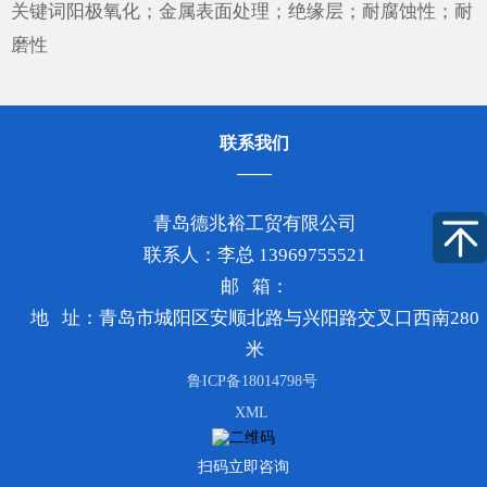
···
关键词阳极氧化；金属表面处理；绝缘层；耐腐蚀性；耐
磨性
联系我们
青岛德兆裕工贸有限公司
联系人：李总 13969755521
邮 箱：
地 址：青岛市城阳区安顺北路与兴阳路交叉口西南280
米
鲁ICP备18014798号
XML
扫码立即咨询