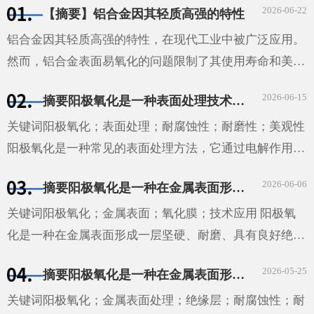
2026-06-22
【摘要】铝合金因其轻质高强的特性
够提高材料···
铝合金因其轻质高强的特性，在现代工业中被广泛应用。
然而，铝合金表面易氧化的问题限制了其使用寿命和美观
性。本文探讨了铝合金氧化的机理、影响因素以及防止和
2026-06-15
摘要阳极氧化是一种表面处理技术，通过电解作用在金属表面形成一层具有保护性的氧化膜。这种技术广泛应用于汽车、航空、电子等领域，能够提高材料的耐腐蚀性和耐磨性，同时也能增加其美观性。
减缓氧化的方法。通过实验研究，我们发现温度、湿度和
···
关键词阳极氧化；表面处理；耐腐蚀性；耐磨性；美观性
阳极氧化是一种常见的表面处理方法，它通过电解作用在
金属表面形成一层具有保护性的氧化膜。这种方法不仅能
2026-06-06
摘要阳极氧化是一种在金属表面形成一层坚硬、耐磨、具有良好绝缘性能的氧化膜的技术。这种技术广泛应用于汽车、航空、电子等领域，为这些领域的发展提供了重要的技术支持。
够提高材料的耐腐蚀性和耐磨性，还能增加其美观性。
···
关键词阳极氧化；金属表面；氧化膜；技术应用 阳极氧
化是一种在金属表面形成一层坚硬、耐磨、具有良好绝缘
性能的氧化膜的技术。这种技术广泛应用于汽车、航空、
2026-05-25
摘要阳极氧化是一种在金属表面形成一层坚硬、耐磨和具有良好绝缘性的膜的工艺。它通过将金属或合金置于电解液中，并在其表面施加电压来实现。这种技术广泛应用于汽车、航空、电子和建筑等领域。
电子等领域，为这些领域的发展提供了重要的技术支持。
···
关键词阳极氧化；金属表面处理；绝缘层；耐腐蚀性；耐