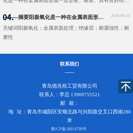
化是一种在金属表面形成一层坚硬、耐磨、具有良好绝缘
性能的氧化膜的技术。这种技术广泛应用于汽车、航空、
2026-05-25
摘要阳极氧化是一种在金属表面形成一层坚硬、耐磨和具有良好绝缘性的膜的工艺。它通过将金属或合金置于电解液中，并在其表面施加电压来实现。这种技术广泛应用于汽车、航空、电子和建筑等领域。
电子等领域，为这些领域的发展提供了重要的技术支持。
···
关键词阳极氧化；金属表面处理；绝缘层；耐腐蚀性；耐
磨性
联系我们
青岛德兆裕工贸有限公司
联系人：李总 13969755521
邮 箱：
地 址：青岛市城阳区安顺北路与兴阳路交叉口西南280
米
鲁ICP备18014798号