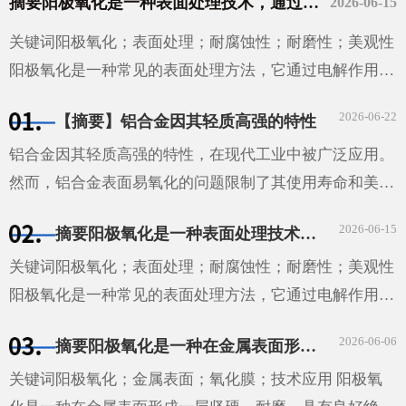
摘要阳极氧化是一种表面处理技术，通过电解作用在金属表面形成一层具有保护性的氧化膜。这种技术广泛应用于汽车、航空、电子等领域，能够提高材料的耐腐蚀性和耐磨性，同时也能增加其美观性。
2026-06-15
关键词阳极氧化；表面处理；耐腐蚀性；耐磨性；美观性
阳极氧化是一种常见的表面处理方法，它通过电解作用在
金属表面形成一层具有保护性的氧化膜。这种方法不仅能
2026-06-22
【摘要】铝合金因其轻质高强的特性
够提高材料···
铝合金因其轻质高强的特性，在现代工业中被广泛应用。
然而，铝合金表面易氧化的问题限制了其使用寿命和美观
性。本文探讨了铝合金氧化的机理、影响因素以及防止和
2026-06-15
摘要阳极氧化是一种表面处理技术，通过电解作用在金属表面形成一层具有保护性的氧化膜。这种技术广泛应用于汽车、航空、电子等领域，能够提高材料的耐腐蚀性和耐磨性，同时也能增加其美观性。
减缓氧化的方法。通过实验研究，我们发现温度、湿度和
···
关键词阳极氧化；表面处理；耐腐蚀性；耐磨性；美观性
阳极氧化是一种常见的表面处理方法，它通过电解作用在
金属表面形成一层具有保护性的氧化膜。这种方法不仅能
2026-06-06
摘要阳极氧化是一种在金属表面形成一层坚硬、耐磨、具有良好绝缘性能的氧化膜的技术。这种技术广泛应用于汽车、航空、电子等领域，为这些领域的发展提供了重要的技术支持。
够提高材料的耐腐蚀性和耐磨性，还能增加其美观性。
···
关键词阳极氧化；金属表面；氧化膜；技术应用 阳极氧