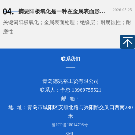
性能的氧化膜的技术。这种技术广泛应用于汽车、航空、
2026-05-25
摘要阳极氧化是一种在金属表面形成一层坚硬、耐磨和具有良好绝缘性的膜的工艺。它通过将金属或合金置于电解液中，并在其表面施加电压来实现。这种技术广泛应用于汽车、航空、电子和建筑等领域。
电子等领域，为这些领域的发展提供了重要的技术支持。
···
关键词阳极氧化；金属表面处理；绝缘层；耐腐蚀性；耐
磨性
联系我们
青岛德兆裕工贸有限公司
联系人：李总 13969755521
邮 箱：
地 址：青岛市城阳区安顺北路与兴阳路交叉口西南280
米
鲁ICP备18014798号
XML