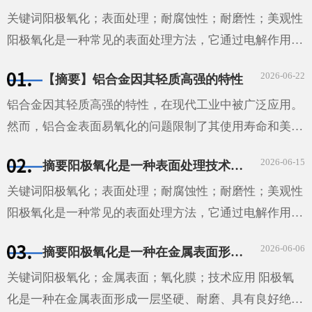
关键词阳极氧化；表面处理；耐腐蚀性；耐磨性；美观性
阳极氧化是一种常见的表面处理方法，它通过电解作用在
金属表面形成一层具有保护性的氧化膜。这种方法不仅能
2026-06-22
【摘要】铝合金因其轻质高强的特性
够提高材料···
铝合金因其轻质高强的特性，在现代工业中被广泛应用。
然而，铝合金表面易氧化的问题限制了其使用寿命和美观
性。本文探讨了铝合金氧化的机理、影响因素以及防止和
2026-06-15
摘要阳极氧化是一种表面处理技术，通过电解作用在金属表面形成一层具有保护性的氧化膜。这种技术广泛应用于汽车、航空、电子等领域，能够提高材料的耐腐蚀性和耐磨性，同时也能增加其美观性。
减缓氧化的方法。通过实验研究，我们发现温度、湿度和
···
关键词阳极氧化；表面处理；耐腐蚀性；耐磨性；美观性
阳极氧化是一种常见的表面处理方法，它通过电解作用在
金属表面形成一层具有保护性的氧化膜。这种方法不仅能
2026-06-06
摘要阳极氧化是一种在金属表面形成一层坚硬、耐磨、具有良好绝缘性能的氧化膜的技术。这种技术广泛应用于汽车、航空、电子等领域，为这些领域的发展提供了重要的技术支持。
够提高材料的耐腐蚀性和耐磨性，还能增加其美观性。
···
关键词阳极氧化；金属表面；氧化膜；技术应用 阳极氧
化是一种在金属表面形成一层坚硬、耐磨、具有良好绝缘