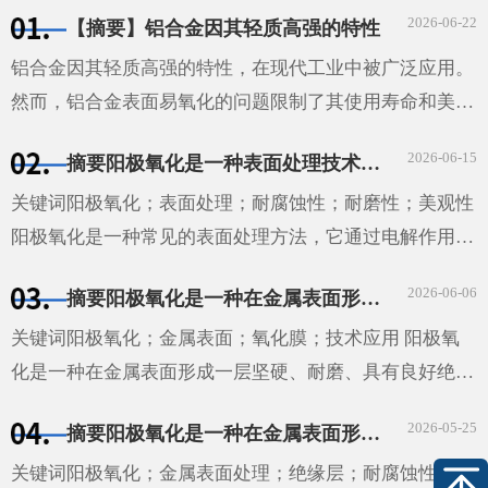
金属表面形成一层具有保护性的氧化膜。这种方法不仅能
2026-06-22
【摘要】铝合金因其轻质高强的特性
够提高材料···
铝合金因其轻质高强的特性，在现代工业中被广泛应用。
然而，铝合金表面易氧化的问题限制了其使用寿命和美观
性。本文探讨了铝合金氧化的机理、影响因素以及防止和
2026-06-15
摘要阳极氧化是一种表面处理技术，通过电解作用在金属表面形成一层具有保护性的氧化膜。这种技术广泛应用于汽车、航空、电子等领域，能够提高材料的耐腐蚀性和耐磨性，同时也能增加其美观性。
减缓氧化的方法。通过实验研究，我们发现温度、湿度和
···
关键词阳极氧化；表面处理；耐腐蚀性；耐磨性；美观性
阳极氧化是一种常见的表面处理方法，它通过电解作用在
金属表面形成一层具有保护性的氧化膜。这种方法不仅能
2026-06-06
摘要阳极氧化是一种在金属表面形成一层坚硬、耐磨、具有良好绝缘性能的氧化膜的技术。这种技术广泛应用于汽车、航空、电子等领域，为这些领域的发展提供了重要的技术支持。
够提高材料的耐腐蚀性和耐磨性，还能增加其美观性。
···
关键词阳极氧化；金属表面；氧化膜；技术应用 阳极氧
化是一种在金属表面形成一层坚硬、耐磨、具有良好绝缘
性能的氧化膜的技术。这种技术广泛应用于汽车、航空、
2026-05-25
摘要阳极氧化是一种在金属表面形成一层坚硬、耐磨和具有良好绝缘性的膜的工艺。它通过将金属或合金置于电解液中，并在其表面施加电压来实现。这种技术广泛应用于汽车、航空、电子和建筑等领域。
电子等领域，为这些领域的发展提供了重要的技术支持。
···
关键词阳极氧化；金属表面处理；绝缘层；耐腐蚀性；耐