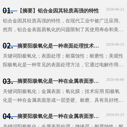
金属表面形成一层具有保护性的氧化膜。这种方法不仅能
2026-06-22
【摘要】铝合金因其轻质高强的特性
够提高材料···
铝合金因其轻质高强的特性，在现代工业中被广泛应用。
然而，铝合金表面易氧化的问题限制了其使用寿命和美观
性。本文探讨了铝合金氧化的机理、影响因素以及防止和
2026-06-15
摘要阳极氧化是一种表面处理技术，通过电解作用在金属表面形成一层具有保护性的氧化膜。这种技术广泛应用于汽车、航空、电子等领域，能够提高材料的耐腐蚀性和耐磨性，同时也能增加其美观性。
减缓氧化的方法。通过实验研究，我们发现温度、湿度和
···
关键词阳极氧化；表面处理；耐腐蚀性；耐磨性；美观性
阳极氧化是一种常见的表面处理方法，它通过电解作用在
金属表面形成一层具有保护性的氧化膜。这种方法不仅能
2026-06-06
摘要阳极氧化是一种在金属表面形成一层坚硬、耐磨、具有良好绝缘性能的氧化膜的技术。这种技术广泛应用于汽车、航空、电子等领域，为这些领域的发展提供了重要的技术支持。
够提高材料的耐腐蚀性和耐磨性，还能增加其美观性。
···
关键词阳极氧化；金属表面；氧化膜；技术应用 阳极氧
化是一种在金属表面形成一层坚硬、耐磨、具有良好绝缘
性能的氧化膜的技术。这种技术广泛应用于汽车、航空、
2026-05-25
摘要阳极氧化是一种在金属表面形成一层坚硬、耐磨和具有良好绝缘性的膜的工艺。它通过将金属或合金置于电解液中，并在其表面施加电压来实现。这种技术广泛应用于汽车、航空、电子和建筑等领域。
电子等领域，为这些领域的发展提供了重要的技术支持。
···
关键词阳极氧化；金属表面处理；绝缘层；耐腐蚀性；耐